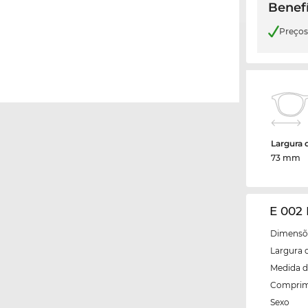
Benefí
Preço
Largura 
73 mm
E 002 
Dimensõe
Largura 
Medida d
Comprim
Sexo