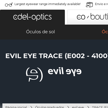
Largest eyewear range immediately available!
Envio e 
Óculos de sol
Óc
EVIL EYE TRACE (E002 - 4100
Página inicial
Óculos graduados
evil eye
TRACE (E0