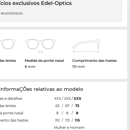
cios exclusivos Edel-Optics
s económicos
das lentes
Medida da ponte nasal
Comprimento das hastes
8 mm
115 mm
InformaÇÕes relativas ao modelo
s e detalhes
XXS
/
XXS
/
XXS
das lentes
63
/
67
/
73
a ponte nasal
8
/
8
/
8
ento das hastes
110
/
115
/
115
Mulher e Homem