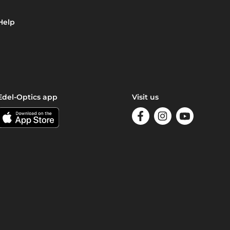
Help
Edel-Optics app
Visit us