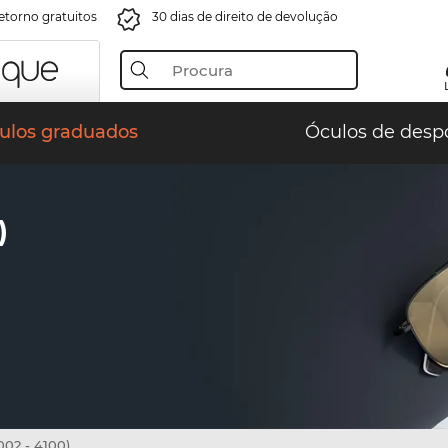
retorno gratuitos
30 dias de direito de devolução
ulos graduados
Óculos de desp
)
02 - 4100)