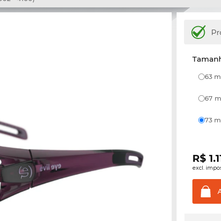
Pr
Tamanh
63
67
73
R$
1.
excl. impo