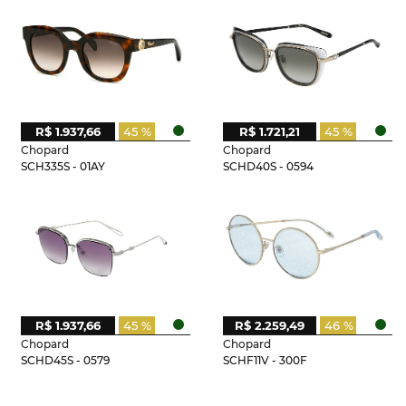
R$ 1.937,66
45 %
R$ 1.721,21
45 %
Chopard
Chopard
SCH335S - 01AY
SCHD40S - 0594
R$ 1.937,66
45 %
R$ 2.259,49
46 %
Chopard
Chopard
SCHD45S - 0579
SCHF11V - 300F