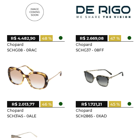
R$ 4.482,90
48 %
R$ 2.669,08
47 %
Chopard
Chopard
SCHG08 - 0RAC
SCHG37 - 08FF
R$ 2.013,77
46 %
R$ 1.721,21
45 %
Chopard
Chopard
SCH314S - 0ALE
SCH286S - 0XAD