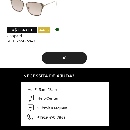
R$ 1.563,19
44 %
Chopard
SCHF73M - 594X
1
/1
NECESSITA DE AJUDA?
Mo-Fr 3am-12am
Help Center
Submit a request
+1 929-470-7868