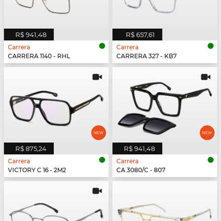
R$ 941,48
R$ 657,61
Carrera
Carrera
CARRERA 1140 - RHL
CARRERA 327 - KB7
R$ 875,24
R$ 941,48
Carrera
Carrera
VICTORY C 16 - 2M2
CA 3080/C - 807