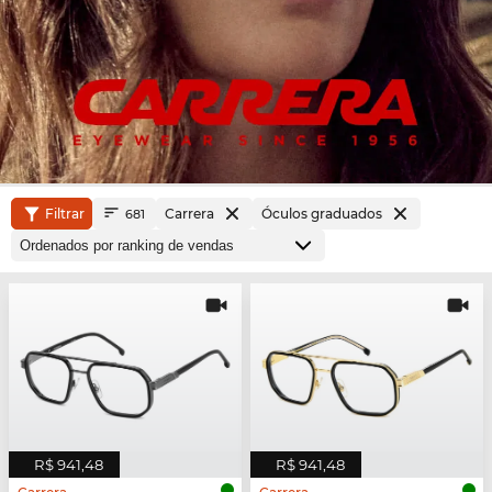
Filtrar
Carrera
Óculos graduados
681
R$ 941,48
R$ 941,48