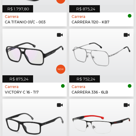
R$ 1.797,80
R$ 875,24
Carrera
Carrera
CA TITANIO 01/C - 003
CARRERA 1120 - KB7
R$ 875,24
R$ 752,24
Carrera
Carrera
VICTORY C 16 - TI7
CARRERA 336 - 6LB