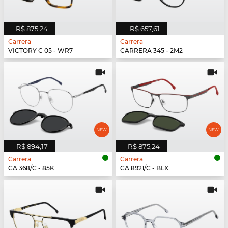
R$ 875,24
R$ 657,61
Carrera
Carrera
VICTORY C 05 - WR7
CARRERA 345 - 2M2
R$ 894,17
R$ 875,24
Carrera
Carrera
CA 368/C - 85K
CA 8921/C - BLX