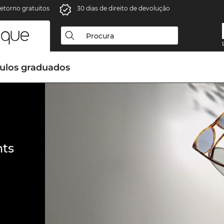
retorno gratuitos
30 dias de direito de devolução
ulos graduados
ts