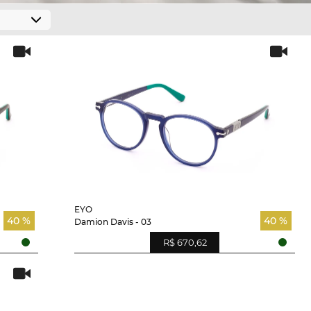
EYO
40 %
40 %
Damion Davis - 03
R$ 670,62