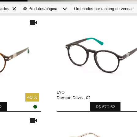
uados
EYO
40 %
Damion Davis - 02
2
R$ 670,62