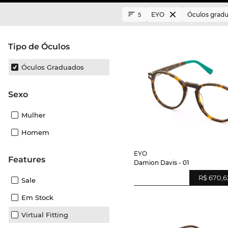
EYO
Óculos grad
5
Tipo de Óculos
Óculos Graduados
Sexo
Mulher
Homem
EYO
Features
Damion Davis - 01
R$ 670,6
Sale
Em Stock
Virtual Fitting