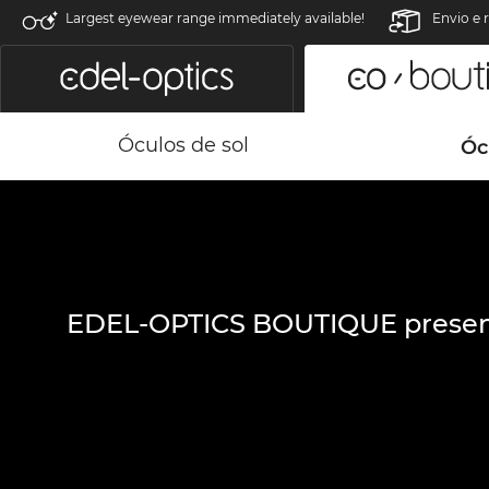
Largest eyewear range immediately available!
Envio e 
Óculos de sol
Óc
EDEL-OPTICS BOUTIQUE presen