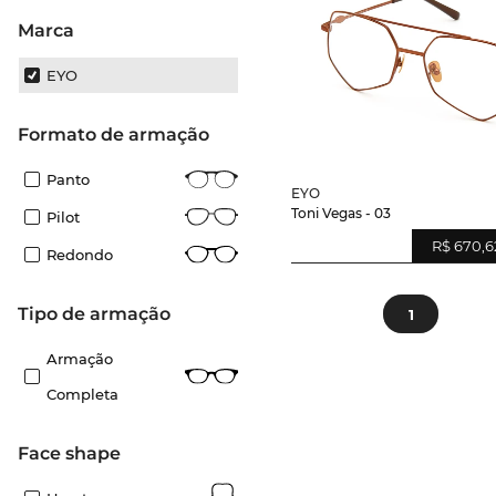
Marca
EYO
Formato de armação
Panto
EYO
Toni Vegas - 03
Pilot
R$ 670,6
Redondo
Tipo de armação
1
Armação
Completa
Face shape