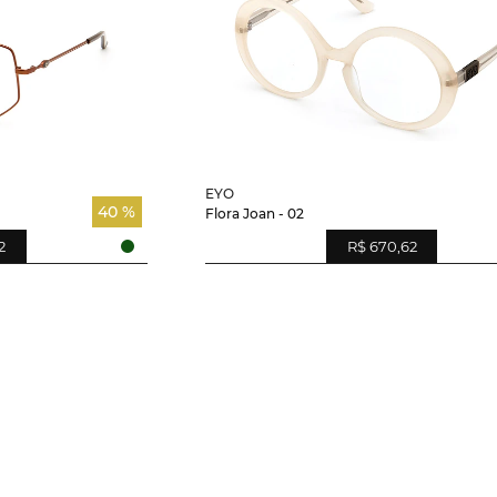
EYO
40 %
Flora Joan - 02
2
R$ 670,62