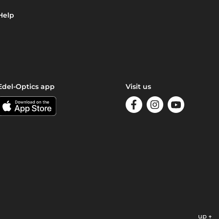
Help
Edel-Optics app
Visit us
up