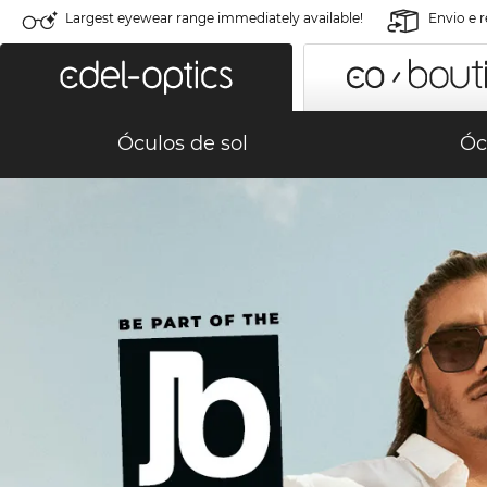
Largest eyewear range immediately available!
Envio e 
Óculos de sol
Óc