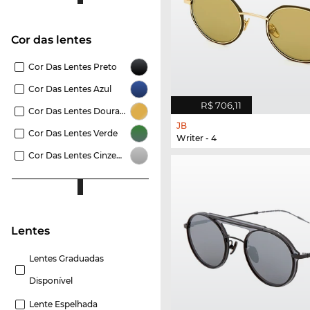
Cor das lentes
Cor Das Lentes Preto
Cor Das Lentes Azul
R$ 706,11
Cor Das Lentes Dourado
JB
Cor Das Lentes Verde
Writer - 4
Cor Das Lentes Cinzento
Lentes
Lentes Graduadas
Disponível
Lente Espelhada