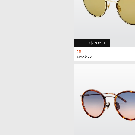
R$ 706,11
JB
Hook - 4