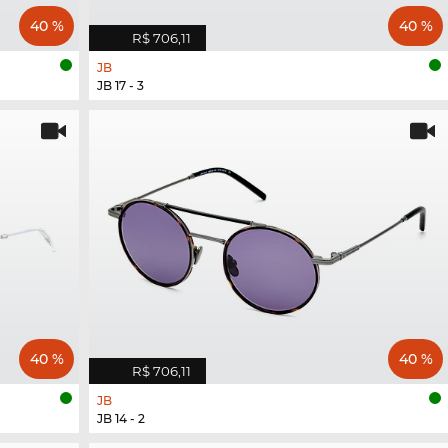
40 %
40 %
R$ 706,11
JB
JB 17 - 3
40 %
40 %
R$ 706,11
JB
JB 14 - 2