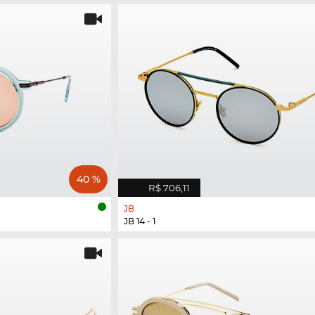
40 %
R$ 706,11
JB
JB 14 - 1