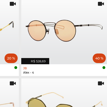
20 %
40 %
R$ 528,69
JB
Alex - 4