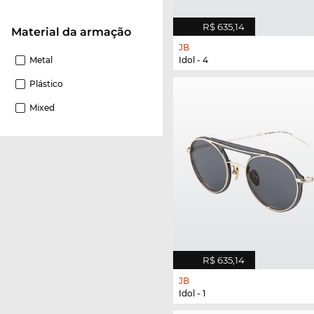
R$ 635,14
material da armação
JB
Idol - 4
Metal
Plástico
Mixed
R$ 635,14
JB
Idol - 1