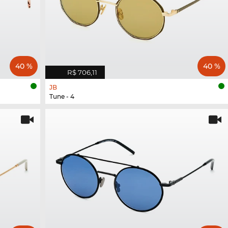
40 %
40 %
R$ 706,11
JB
Tune - 4