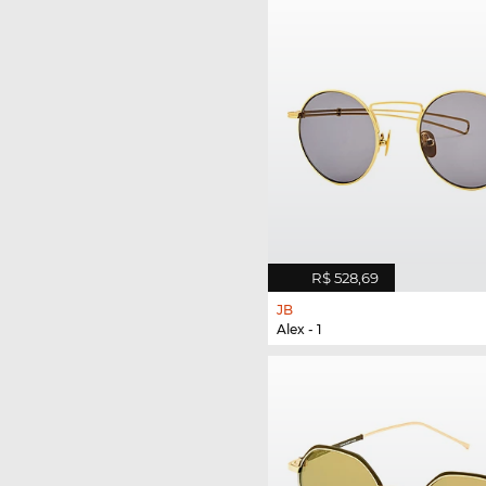
R$ 528,69
JB
Alex - 1