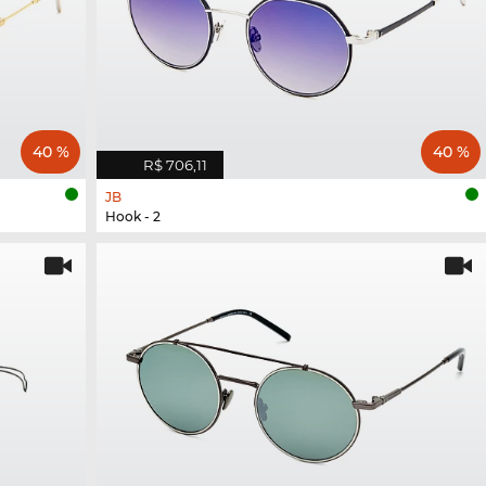
40 %
40 %
R$ 706,11
JB
Hook - 2