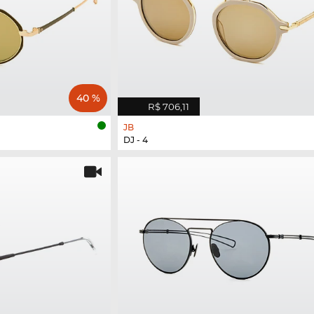
40 %
R$ 706,11
JB
DJ - 4