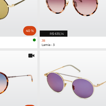
40 %
R$ 635,14
JB
Lamia - 3