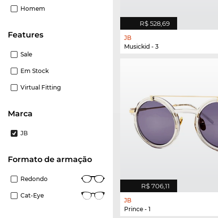
Homem
R$ 528,69
Features
JB
Musickid - 3
Sale
Em Stock
Virtual Fitting
Marca
JB
Formato de armação
Redondo
R$ 706,11
Cat-Eye
JB
Prince - 1