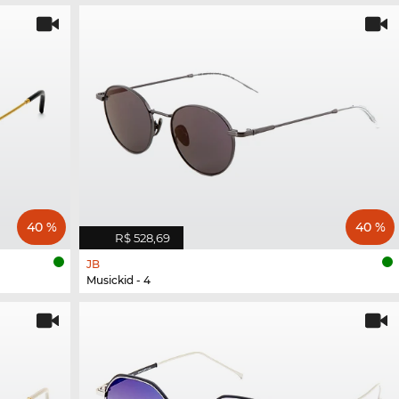
40 %
40 %
R$ 528,69
JB
Musickid - 4