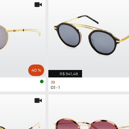
40 %
R$ 941,48
JB
DJ - 1