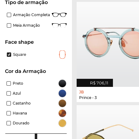
Tipo de armação
Armação Completa
Meia Armação
Face shape
Square
Cor da Armação
R$ 706,11
Preto
JB
Azul
Prince - 3
Castanho
Havana
Dourado