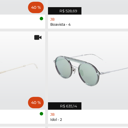
40 %
R$ 528,69
JB
Boavista - 4
40 %
R$ 635,14
JB
Idol - 2