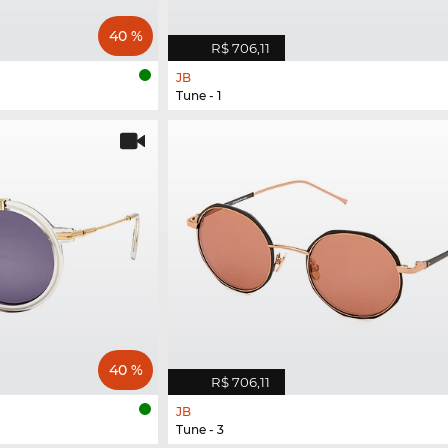
40 %
R$ 706,11
JB
Tune - 1
40 %
R$ 706,11
JB
Tune - 3