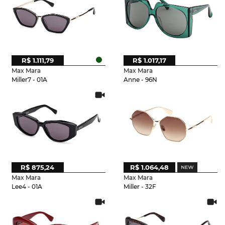
R$ 1.111,79
R$ 1.017,17
Max Mara
Max Mara
Miller7 - 01A
Anne - 96N
R$ 875,24
R$ 1.064,48
Max Mara
Max Mara
Lee4 - 01A
Miller - 32F