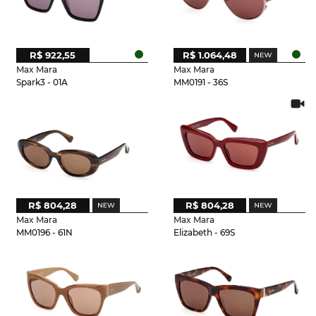
R$ 922,55
R$ 1.064,48
Max Mara
Max Mara
Spark3 - 01A
MM0191 - 36S
R$ 804,28
R$ 804,28
Max Mara
Max Mara
MM0196 - 61N
Elizabeth - 69S