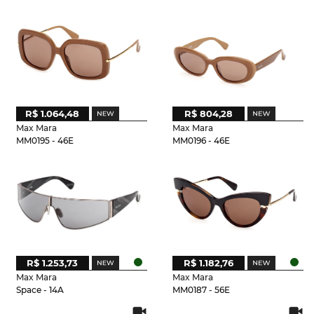
R$ 1.064,48
R$ 804,28
Max Mara
Max Mara
MM0195 - 46E
MM0196 - 46E
R$ 1.253,73
R$ 1.182,76
Max Mara
Max Mara
Space - 14A
MM0187 - 56E