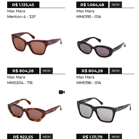
R$ 1.135,45
R$ 1.064,48
Max Mara
Max Mara
Menton-4 - 32F
MM0195 - 01A
R$ 804,28
R$ 804,28
Max Mara
Max Mara
MM0204 - 71E
MM0196 - 01A
R$ 922,55
R$ 1.111,79