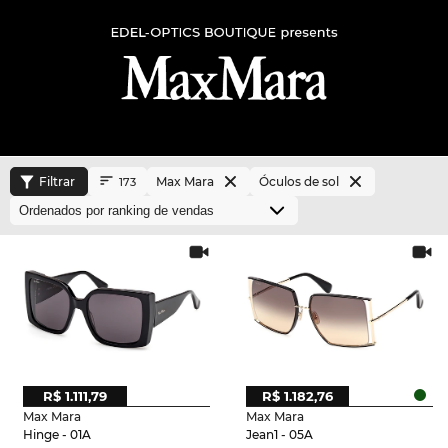
Filtrar
Max Mara
Óculos de sol
173
R$ 1.111,79
R$ 1.182,76
Max Mara
Max Mara
Hinge - 01A
Jean1 - 05A