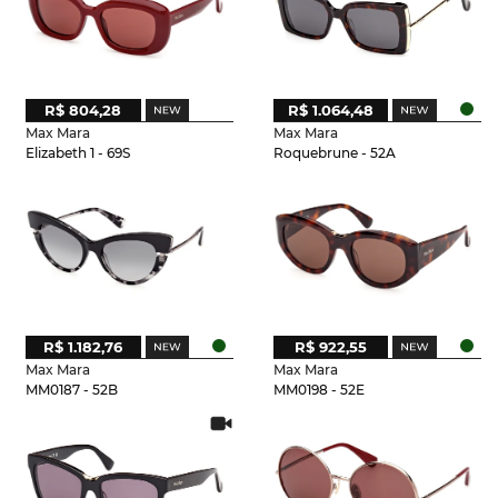
R$ 804,28
R$ 1.064,48
Max Mara
Max Mara
Elizabeth 1 - 69S
Roquebrune - 52A
R$ 1.182,76
R$ 922,55
Max Mara
Max Mara
MM0187 - 52B
MM0198 - 52E