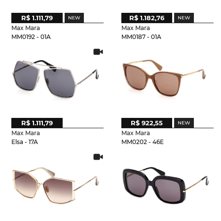
R$ 1.111,79
R$ 1.182,76
Max Mara
Max Mara
MM0192 - 01A
MM0187 - 01A
R$ 1.111,79
R$ 922,55
Max Mara
Max Mara
Elsa - 17A
MM0202 - 46E