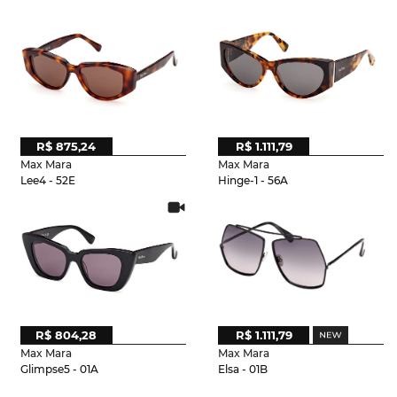
R$ 875,24
R$ 1.111,79
Max Mara
Max Mara
Lee4 - 52E
Hinge-1 - 56A
R$ 804,28
R$ 1.111,79
Max Mara
Max Mara
Glimpse5 - 01A
Elsa - 01B