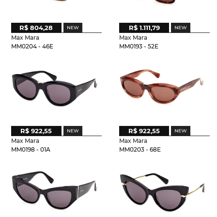
R$ 804,28
R$ 1.111,79
Max Mara
Max Mara
MM0204 - 46E
MM0193 - 52E
R$ 922,55
R$ 922,55
Max Mara
Max Mara
MM0198 - 01A
MM0203 - 68E